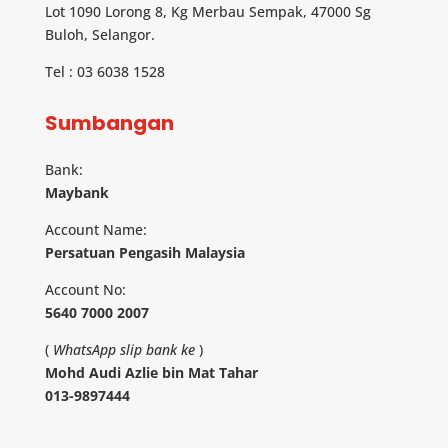
Lot 1090 Lorong 8, Kg Merbau Sempak, 47000 Sg
Buloh, Selangor.
Tel : 03 6038 1528
Sumbangan
Bank:
Maybank
Account Name:
Persatuan Pengasih Malaysia
Account No:
5640 7000 2007
(
WhatsApp slip bank ke
)
Mohd Audi Azlie bin Mat Tahar
013-9897444